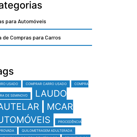
ategorias
as para Automóveis
a de Compras para Carros
ags
RRO USADO
COMPRAR CARRO USADO
COMPRA
LAUDO
RA DE SEMINOVO
AUTELAR
MCAR
UTOMÓVEIS
PROCEDÊNCIA
PROVADA
QUILOMETRAGEM ADULTERADA