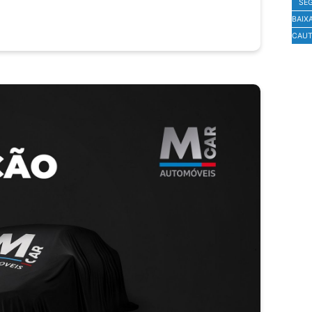
SE
BAIX
CAUT