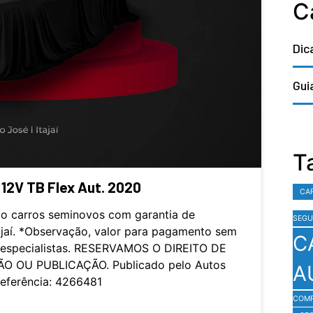
C
Dic
Gui
T
 12V TB Flex Aut. 2020
CA
o carros seminovos com garantia de
SEGU
ajaí. *Observação, valor para pagamento sem
C
s especialistas. RESERVAMOS O DIREITO DE
O OU PUBLICAÇÃO. Publicado pelo Autos
A
Referência: 4266481
COM