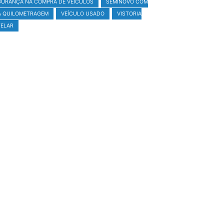
GURANÇA NA COMPRA DE VEÍCULOS
SEMINOVO COM
A QUILOMETRAGEM
VEÍCULO USADO
VISTORIA
ELAR