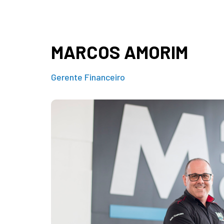
MARCOS AMORIM
Gerente Financeiro
iniciou
sua
Itajaí.
a para