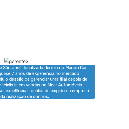
NEW
Gerente Ita
de São José, localizada dentro do Mundo Car
Com mais
quase 7 anos de experiência no mercado
sua 
 o desafio de gerenciar uma filial depois de
dedicaçã
ecialista em vendas na Mcar Automóveis.
Um prof
, excelência e qualidade exigido na empresa
 da realização de sonhos.