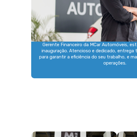
Gerente Financeiro da MCar Automóveis, es
inauguração. Atencioso e dedicado, entrega 
para garantir a eficiência do seu trabalho, e m
operações.