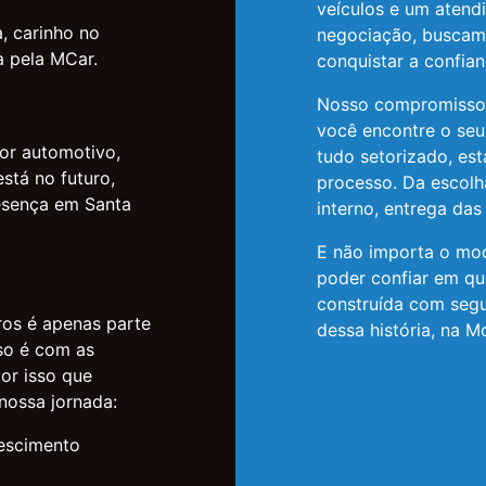
veículos e um atend
, carinho no
negociação, buscam
a pela MCar.
conquistar a confian
Nosso compromisso 
você encontre o seu
tor automotivo,
tudo setorizado, es
stá no futuro,
processo. Da escol
resença em Santa
interno, entrega das
E não importa o mod
poder confiar em qu
construída com segu
os é apenas parte
dessa história, na 
so é com as
or isso que
nossa jornada:
escimento