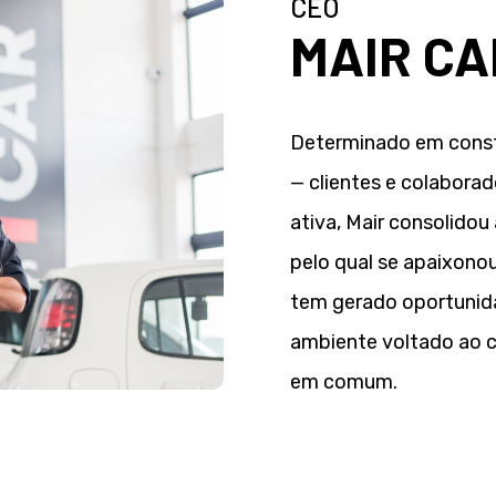
CEO
MAIR C
Determinado em const
— clientes e colabora
ativa, Mair consolido
pelo qual se apaixonou
tem gerado oportunida
ambiente voltado ao c
em comum.