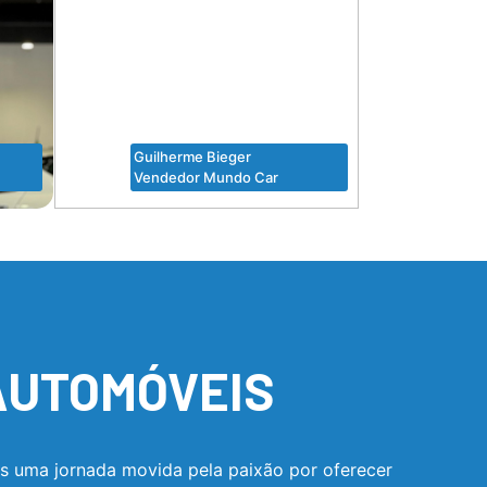
Guilherme Bieger
PAULO
Vendedor Mundo Car
VENDE
AUTOMÓVEIS
os uma jornada movida pela paixão por oferecer