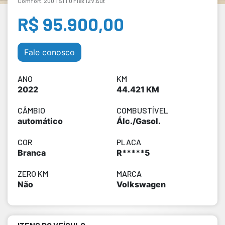
Comfort. 200 TSI 1.0 Flex 12V Aut
R$ 95.900,00
Fale conosco
ANO
KM
2022
44.421 KM
CÂMBIO
COMBUSTÍVEL
automático
Álc./Gasol.
COR
PLACA
Branca
R*****5
ZERO KM
MARCA
Não
Volkswagen