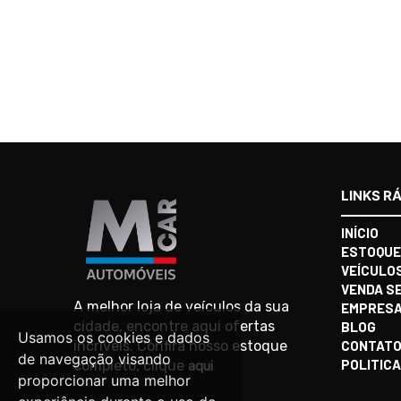
LINKS R
INÍCIO
ESTOQUE
VEÍCULO
VENDA S
A melhor loja de veículos da sua
EMPRES
cidade, encontre aqui ofertas
BLOG
Usamos os cookies e dados
incríveis. Confira nosso estoque
CONTAT
de navegação visando
POLITICA
completo, clique
aqui
proporcionar uma melhor