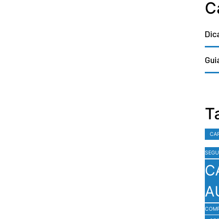
C
Dic
Gui
T
CA
SEGU
C
A
COM