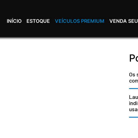
INÍCIO
ESTOQUE
VEÍCULOS PREMIUM
VENDA SEU
P
Os 
com
Lau
ind
usa