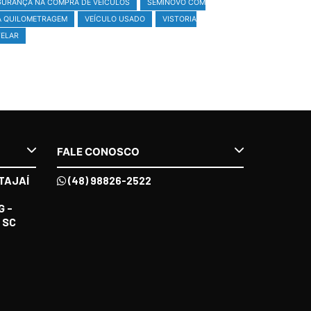
GURANÇA NA COMPRA DE VEÍCULOS
SEMINOVO COM
A QUILOMETRAGEM
VEÍCULO USADO
VISTORIA
ELAR
FALE CONOSCO
TAJAÍ
(48) 98826-2522
G -
 SC