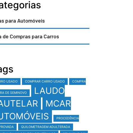
ategorias
as para Automóveis
a de Compras para Carros
ags
RRO USADO
COMPRAR CARRO USADO
COMPRA
LAUDO
RA DE SEMINOVO
AUTELAR
MCAR
UTOMÓVEIS
PROCEDÊNCIA
PROVADA
QUILOMETRAGEM ADULTERADA