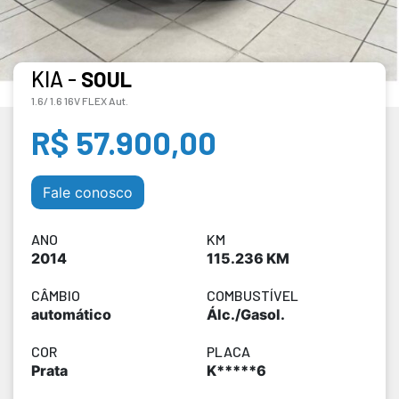
KIA -
SOUL
1.6/ 1.6 16V FLEX Aut.
R$ 57.900,00
Fale conosco
ANO
KM
2014
115.236 KM
CÂMBIO
COMBUSTÍVEL
automático
Álc./Gasol.
COR
PLACA
Prata
K*****6