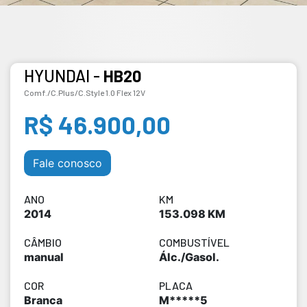
HYUNDAI -
HB20
Comf./C.Plus/C.Style 1.0 Flex 12V
R$ 46.900,00
Fale conosco
ANO
KM
2014
153.098 KM
CÂMBIO
COMBUSTÍVEL
manual
Álc./Gasol.
COR
PLACA
Branca
M*****5