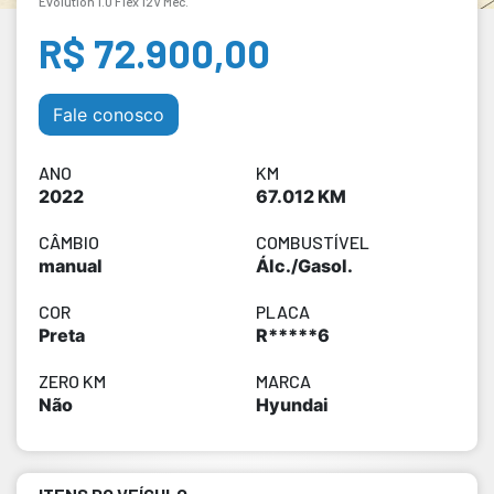
Evolution 1.0 Flex 12V Mec.
R$ 72.900,00
Fale conosco
ANO
KM
2022
67.012 KM
CÂMBIO
COMBUSTÍVEL
manual
Álc./Gasol.
COR
PLACA
Preta
R*****6
ZERO KM
MARCA
Não
Hyundai