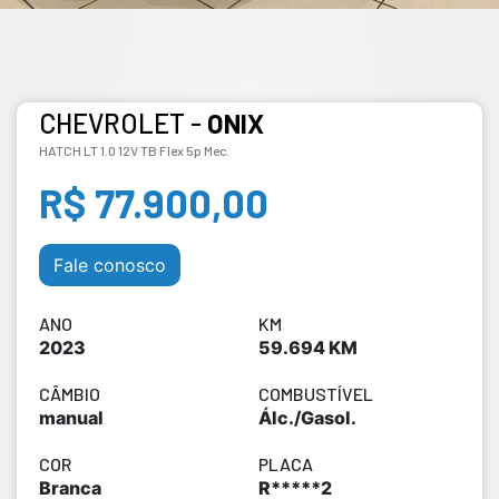
CHEVROLET -
ONIX
HATCH LT 1.0 12V TB Flex 5p Mec.
R$ 77.900,00
Fale conosco
ANO
KM
2023
59.694 KM
CÂMBIO
COMBUSTÍVEL
manual
Álc./Gasol.
COR
PLACA
Branca
R*****2