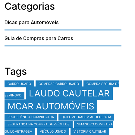
Categorias
Dicas para Automóveis
Guia de Compras para Carros
Tags
CARRO USADO
COMPRAR CARRO USADO
COMPRA SEGURA DE
LAUDO CAUTELAR
SEMINOVO
MCAR AUTOMÓVEIS
PROCEDÊNCIA COMPROVADA
QUILOMETRAGEM ADULTERADA
SEGURANÇA NA COMPRA DE VEÍCULOS
SEMINOVO COM BAIXA
QUILOMETRAGEM
VEÍCULO USADO
VISTORIA CAUTELAR