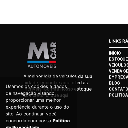
LINKS R
INÍCIO
ESTOQUE
VEÍCULO
VENDA S
A melhor loja de veículos da sua
EMPRES
cidade, encontre aqui ofertas
BLOG
Usamos os cookies e dados
incríveis. Confira nosso estoque
CONTAT
de navegação visando
POLITICA
completo, clique
aqui
proporcionar uma melhor
experiência durante o uso do
site. Ao continuar, você
concorda com nossa
Política
de Privacidade.