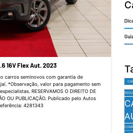
C
Dic
Gui
6 16V Flex Aut. 2023
T
o carros seminovos com garantia de
CA
ajaí. *Observação, valor para pagamento sem
s especialistas. RESERVAMOS O DIREITO DE
SEGU
O OU PUBLICAÇÃO. Publicado pelo Autos
C
Referência: 4281343
A
COM