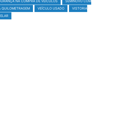
GURANÇA NA COMPRA DE VEÍCULOS
SEMINOVO COM
A QUILOMETRAGEM
VEÍCULO USADO
VISTORIA
ELAR