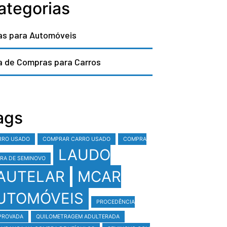
ategorias
as para Automóveis
a de Compras para Carros
ags
RRO USADO
COMPRAR CARRO USADO
COMPRA
LAUDO
RA DE SEMINOVO
AUTELAR
MCAR
UTOMÓVEIS
PROCEDÊNCIA
PROVADA
QUILOMETRAGEM ADULTERADA