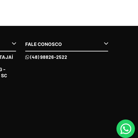
FALE CONOSCO
TAJAÍ
(48) 98826-2522
G -
 SC